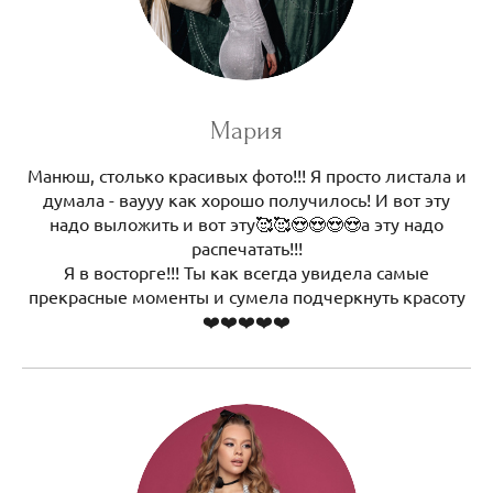
Мария
Манюш, столько красивых фото!!! Я просто листала и
думала - ваууу как хорошо получилось! И вот эту
надо выложить и вот эту🥰🥰😍😍😍😍а эту надо
распечатать!!!
Я в восторге!!! Ты как всегда увидела самые
прекрасные моменты и сумела подчеркнуть красоту
❤️❤️❤️❤️❤️