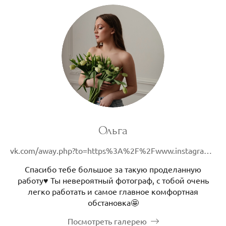
Ольга
vk.com/away.php?to=https%3A%2F%2Fwww.instagram.com%2Folyadieva%3Figsh%3DNTc4MTIwNjQ2YQ%3D%3D&cc_key=
Спасибо тебе большое за такую проделанную
работу♥️ Ты невероятный фотограф, с тобой очень
легко работать и самое главное комфортная
обстановка🤩
Посмотреть галерею